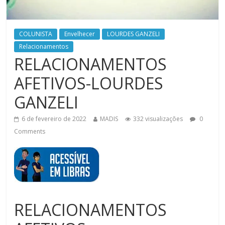
COLUNISTA
Envelhecer
LOURDES GANZELI
Relacionamentos
RELACIONAMENTOS
AFETIVOS-LOURDES
GANZELI
6 de fevereiro de 2022
MADIS
332 visualizações
0
Comments
RELACIONAMENTOS