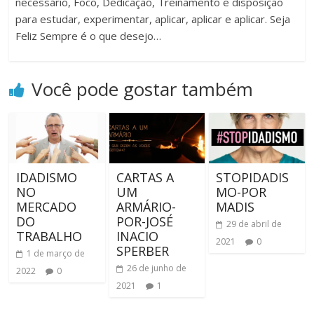
necessário, Foco, Dedicação, Treinamento e disposição
para estudar, experimentar, aplicar, aplicar e aplicar. Seja
Feliz Sempre é o que desejo…
Você pode gostar também
IDADISMO
CARTAS A
STOPIDADIS
NO
UM
MO-POR
MERCADO
ARMÁRIO-
MADIS
DO
POR-JOSÉ
29 de abril de
TRABALHO
INACIO
2021
0
SPERBER
1 de março de
26 de junho de
2022
0
2021
1