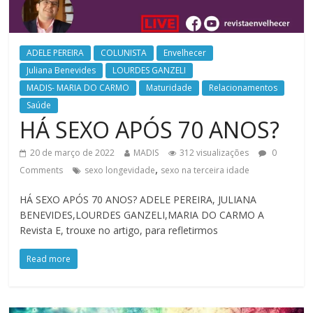
ADELE PEREIRA
COLUNISTA
Envelhecer
Juliana Benevides
LOURDES GANZELI
MADIS- MARIA DO CARMO
Maturidade
Relacionamentos
Saúde
HÁ SEXO APÓS 70 ANOS?
20 de março de 2022
MADIS
312 visualizações
0
,
Comments
sexo longevidade
sexo na terceira idade
HÁ SEXO APÓS 70 ANOS? ADELE PEREIRA, JULIANA
BENEVIDES,LOURDES GANZELI,MARIA DO CARMO A
Revista E, trouxe no artigo, para refletirmos
Read more