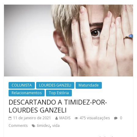
COLUNISTA
LOURDES GANZELI
Maturidade
Relacionamentos
Top Estória
DESCARTANDO A TIMIDEZ-POR-
LOURDES GANZELI
11 de janeiro de 2021
MADIS
475 visualizações
0
,
Comments
timidez
vida