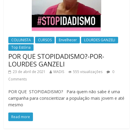
COLUNISTA
CURSOS
Envelhecer
LOURDES GANZELI
Top Estória
POR QUE STOPIDADISMO?-POR-
LOURDES GANZELI
23 de abril de 2021
MADIS
555 visualizações
0
Comments
POR QUE STOPIDADISMO? Para quem não sabe é uma
campanha para conscientizar a população mais jovem e até
mesmo
Read more