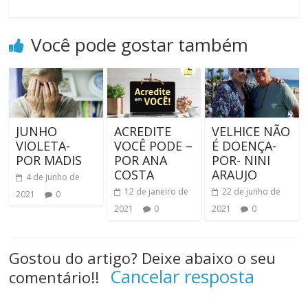
Você pode gostar também
JUNHO
ACREDITE
VELHICE NÃO
VIOLETA-
VOCÊ PODE –
É DOENÇA-
POR MADIS
POR ANA
POR- NINI
COSTA
ARAUJO
4 de junho de
12 de janeiro de
22 de junho de
2021
0
2021
0
2021
0
Gostou do artigo? Deixe abaixo o seu
Cancelar resposta
comentário!!