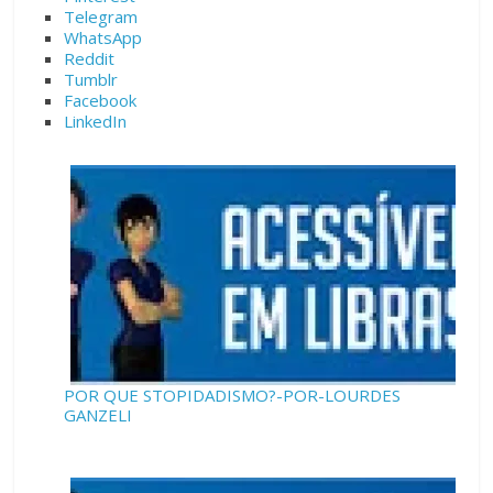
Telegram
WhatsApp
Reddit
Tumblr
Facebook
LinkedIn
POR QUE STOPIDADISMO?-POR-LOURDES
GANZELI