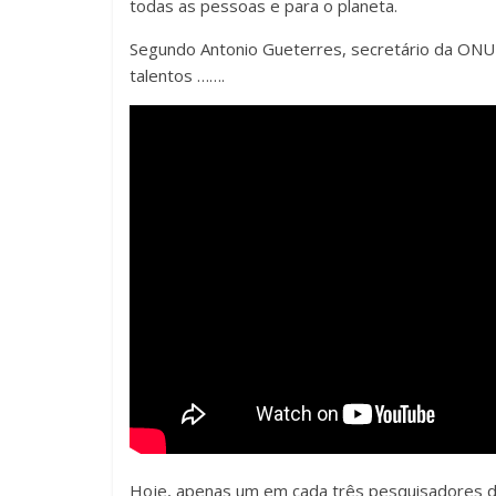
todas as pessoas e para o planeta.
Segundo Antonio Gueterres, secretário da ONU
talentos …….
Hoje, apenas um em cada três pesquisadores d