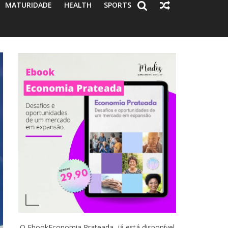
MATURIDADE
HEALTH
SPORTS
O EbookEconomia Prateada já está disponível