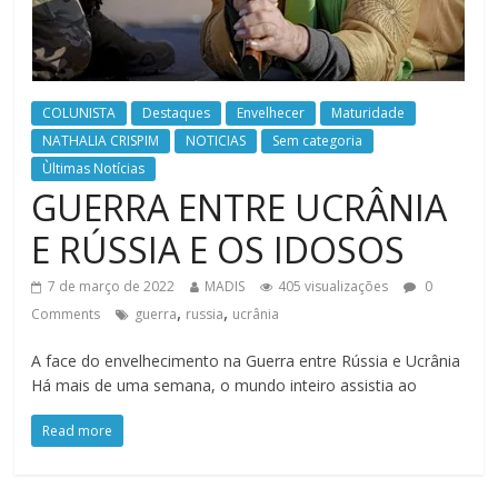
COLUNISTA
Destaques
Envelhecer
Maturidade
NATHALIA CRISPIM
NOTICIAS
Sem categoria
Ùltimas Notícias
GUERRA ENTRE UCRÂNIA
E RÚSSIA E OS IDOSOS
7 de março de 2022
MADIS
405 visualizações
0
,
,
Comments
guerra
russia
ucrânia
A face do envelhecimento na Guerra entre Rússia e Ucrânia
Há mais de uma semana, o mundo inteiro assistia ao
Read more