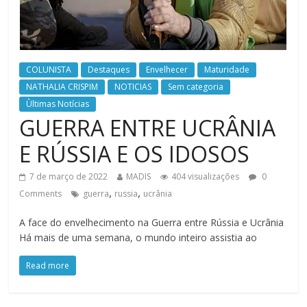
COLUNISTA
Destaques
Envelhecer
Maturidade
NATHALIA CRISPIM
NOTICIAS
Sem categoria
Ùltimas Notícias
GUERRA ENTRE UCRÂNIA
E RÚSSIA E OS IDOSOS
7 de março de 2022
MADIS
404 visualizações
0
,
,
Comments
guerra
russia
ucrânia
A face do envelhecimento na Guerra entre Rússia e Ucrânia
Há mais de uma semana, o mundo inteiro assistia ao
Read more