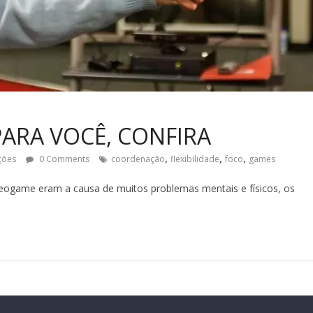
ARA VOCÊ, CONFIRA
,
,
,
ções
0 Comments
coordenação
flexibilidade
foco
games
deogame eram a causa de muitos problemas mentais e físicos, os