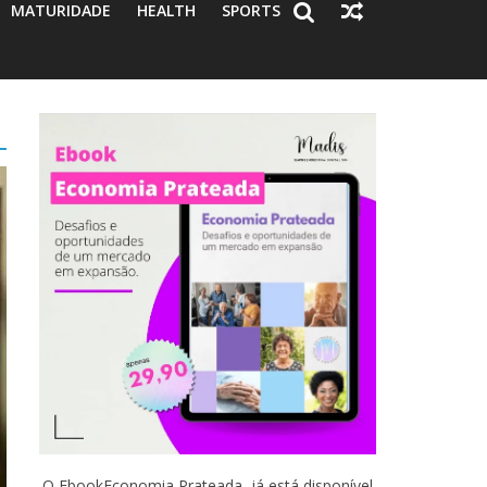
MATURIDADE
HEALTH
SPORTS
O EbookEconomia Prateada já está disponível