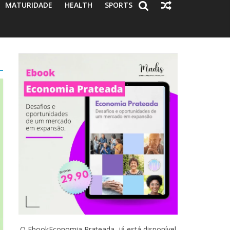
MATURIDADE
HEALTH
SPORTS
O EbookEconomia Prateada já está disponível