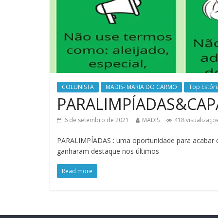
COLUNISTA
MADIS- MARIA DO CARMO
Top Estóri
PARALIMPÍADAS&CAP
6 de setembro de 2021
MADIS
418 visualizaçõ
PARALIMPÍADAS : uma oportunidade para acabar c
ganharam destaque nos últimos
Read more