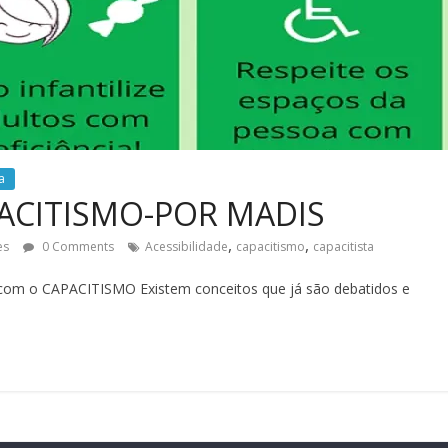
a
ACITISMO-POR MADIS
,
,
es
0 Comments
Acessibilidade
capacitismo
capacitista
om o CAPACITISMO Existem conceitos que já são debatidos e