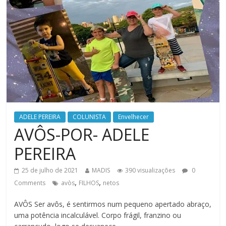
ADELE PEREIRA
COLUNISTA
Envelhecer
AVÔS-POR- ADELE
PEREIRA
25 de julho de 2021
MADIS
390 visualizações
0
,
,
Comments
avòs
FILHOS
netos
AVÔS Ser avôs, é sentirmos num pequeno apertado abraço,
uma potência incalculável. Corpo frágil, franzino ou