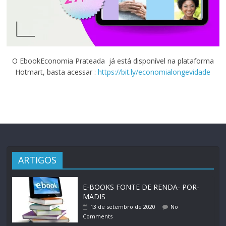
O EbookEconomia Prateada já está disponível na plataforma
Hotmart, basta acessar :
https://bit.ly/economialongevidade
ARTIGOS
E-BOOKS FONTE DE RENDA- POR-
MADIS
13 de setembro de 2020
No
Comments