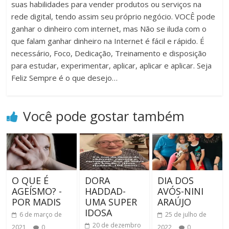
suas habilidades para vender produtos ou serviços na
rede digital, tendo assim seu próprio negócio. VOCÊ pode
ganhar o dinheiro com internet, mas Não se iluda com o
que falam ganhar dinheiro na Internet é fácil e rápido. É
necessário, Foco, Dedicação, Treinamento e disposição
para estudar, experimentar, aplicar, aplicar e aplicar. Seja
Feliz Sempre é o que desejo…
Você pode gostar também
O QUE É
DORA
DIA DOS
AGEÍSMO? -
HADDAD-
AVÓS-NINI
POR MADIS
UMA SUPER
ARAÚJO
IDOSA
6 de março de
25 de julho de
20 de dezembro
2021
0
2022
0