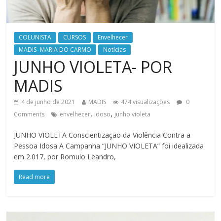
COLUNISTA
CURSOS
Envelhecer
MADIS- MARIA DO CARMO
Notícias
JUNHO VIOLETA- POR
MADIS
4 de junho de 2021
MADIS
474 visualizações
0
,
,
Comments
envelhecer
idoso
junho violeta
JUNHO VIOLETA Conscientização da Violência Contra a
Pessoa Idosa A Campanha “JUNHO VIOLETA” foi idealizada
em 2.017, por Romulo Leandro,
Read more