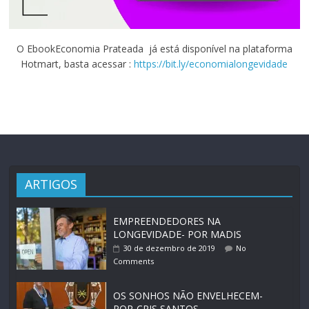
O EbookEconomia Prateada já está disponível na plataforma
Hotmart, basta acessar :
https://bit.ly/economialongevidade
ARTIGOS
EMPREENDEDORES NA
LONGEVIDADE- POR MADIS
30 de dezembro de 2019
No
Comments
OS SONHOS NÃO ENVELHECEM-
POR-CRIS SANTOS